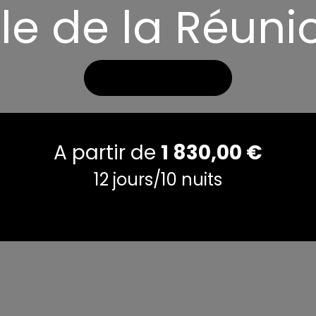
'Ile de la Réuni
Voir les photos
A partir de
1 830,00
€
12 jours/10 nuits
demander un devis