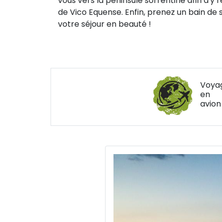
vous vers la péninsule sorrentine afin d'y 
de Vico Equense. Enfin, prenez un bain de s
votre séjour en beauté !
Voya
en
avion