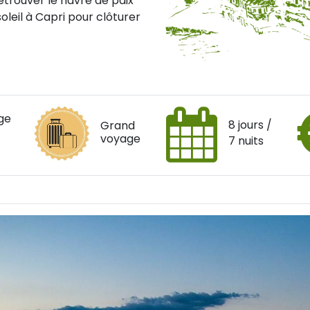
retrouver le havre de paix
oleil à Capri pour clôturer
ge
8 jours /
Grand
voyage
7 nuits