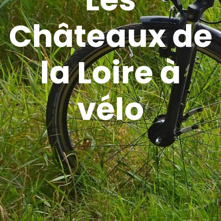
Châteaux de
la Loire à
vélo