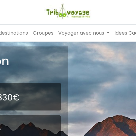
destinations
Groupes
Voyager avec nous
Idées Ca
on
 830€
s