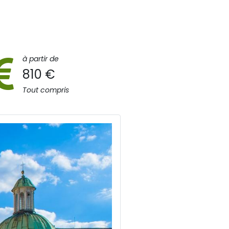
à partir de
810 €
Tout compris